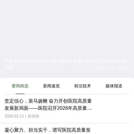
国家卫健委专家组莅临广西中医药大学第一附属医院调研指导破伤
风规...
2026-08-06
宣传部
|
要闻精选
新闻速览
前沿技术
媒体报道
坚定信心，策马扬鞭 奋力开创医院高质量
发展新局面——医院召开2026年高质量发
展工作会议
2026-02-13
|
宣传部
凝心聚力、担当实干，谱写医院高质量发